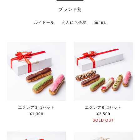
ブランド別
ルイドール
えんにち茶屋
minna
エクレア３点セット
エクレア６点セット
¥1,300
¥2,500
SOLD OUT