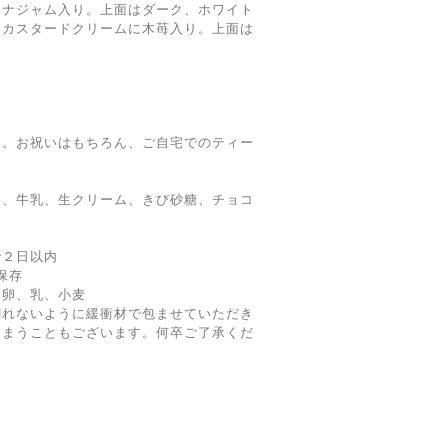
ナジャム入り。上面はダーク、ホワイト
オカスタードクリームに木苺入り。上面は
ト。
め。お祝いはもちろん、ご自宅でのティー
ー、牛乳、生クリーム、きび砂糖、チョコ
で２日以内
保存
】卵、乳、小麦
割れないように緩衝材で包ませていただき
しまうこともございます。何卒ご了承くだ