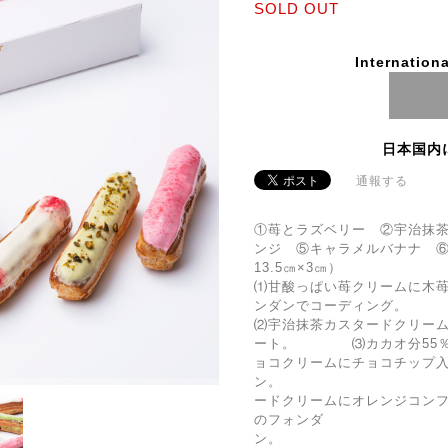
SOLD OUT
Internationa
日本国内
通報する
①苺とラズベリー ②宇治抹茶
ンジ ⑤キャラメルバナナ 
13.5㎝×3㎝）
⑴甘酸っぱい苺クリームに木
ンダンでコーディング。
⑵宇治抹茶カスタードクリー
ート。 ⑶カカオ分55％
ョコクリームにチョコチップ
ン。 ⑷
ードクリームにオレンジコン
のフォンダ