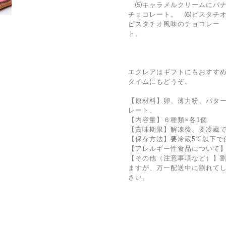
⑸キャラメルクリームにバナ
チョコレート。 ⑹ピスタチ
ピスタチオ風味のチョコレー
エクレアはギフトにもおすす
タイムにもどうぞ。
【原材料】卵、薄力粉、バタ
レート、
【内容量】６種類×各1個
【賞味期限】解凍後、要冷蔵
【保存方法】要冷蔵5℃以下で
【アレルギー性食品について
【その他（注意事項など）】
ますが、万一配送中に割れて
さい。