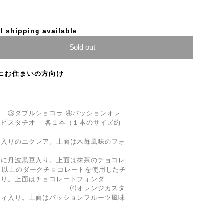
l shipping available
Sold out
にお住まいの方向け
 ③ダブルショコラ ④パッションオレ
⑥ピスタチオ 各１本（１本のサイズ約
苺入りのエクレア。上面は木苺風味のフォ
ムに丹波黒豆入り。上面は抹茶のチョコレ
以上のダークチョコレートを使用したチ
入り。上面はチョコレートフォンダ
オレンジカスタ
フィ入り。上面はパッションフルーツ風味
ン。