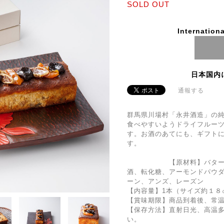
SOLD OUT
Internationa
日本国内
通報する
群馬県川場村「永井酒造」の
食べやすいようドライフルー
す。お酒のあてにも、ギフト
【原材料】バター、卵、
酒、転化糖、アーモンドパウ
ーン、アンズ、レーズン
【内容量】1本（サイズ約１８
【賞味期限】商品到着後、常
【保存方法】直射日光、高温
い。