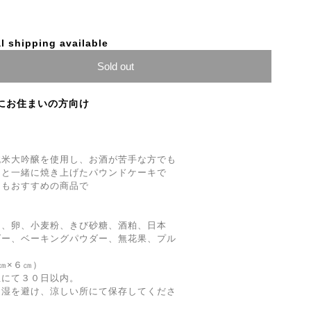
l shipping available
Sold out
にお住まいの方向け
純米大吟醸を使用し、お酒が苦手な方でも
ツと一緒に焼き上げたパウンドケーキで
にもおすすめの商品で
す。
小麦粉、きび砂糖、酒粕、日本
ダー、ベーキングパウダー、無花果、プル
㎝×６㎝）
温にて３０日以内。
多湿を避け、涼しい所にて保存してくださ